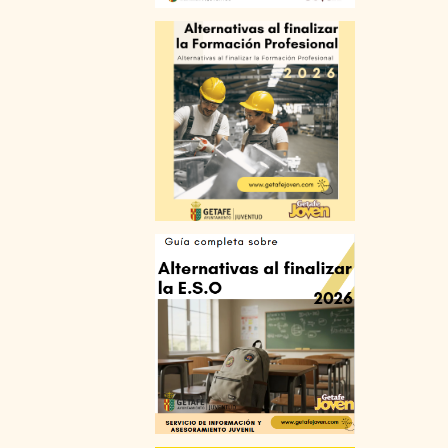
BECAS / FAQ
GUÍAS Y PUBLICACIONES
PLAZOS DE SOLICITUD
FERIAS, JORNADAS, CONFERENCIAS
ENLACES
OCIO
PUBLICACIONES
CARNÉS