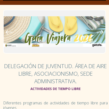
D. JUVENTUD
DELEGACIÓN DE JUVENTUD. ÁREA DE AIRE
LIBRE, ASOCIACIONISMO, SEDE
ASOCIACIONISMO Y TIEMPO LIBRE
ADMINISTRATIVA.
ACTIVIDADES AL AIRE LIBRE
ACTIVIDADES DE TIEMPO LIBRE
TALLERES Y ESPACIOS ABIERTOS
Diferentes programas de a
ctividades de tiempo libre para
jóvenes.