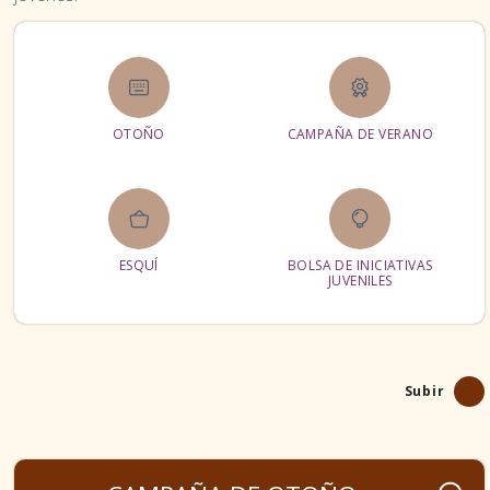
ESPACIO MÚSICA JOVEN
TALLERES
PROGRAMA DE MÚSICA
OTOÑO
CAMPAÑA DE VERANO
SIAJ
INFORMACIÓN GENERAL Y RECURSOS
ESQUÍ
BOLSA DE INICIATIVAS
ASESORÍAS
JUVENILES
CARNÉS JUVENILES
FORMACIÓN TIEMPO LIBRE
Subir
GARANTÍA JUVENIL