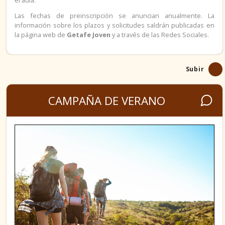
RECURSOS DE EMPLEO GETAFE
Las fechas de preinscripción se anuncian anualmente. La
información sobre los plazos y solicitudes saldrán publicadas en
la página web de
Getafe Joven
y a través de las Redes Sociales.
ADMINISTRACIÓN PÚBLICA
BÚSQUEDA EN INTERNET
Subir
EMPLEO EN EL EXTRANJERO
CAMPAÑA DE VERANO
CERTIFICADO DE DELITOS SEXUALES
FORMACIÓN
REGLADA
NO REGLADA
PARA EL TIEMPO LIBRE