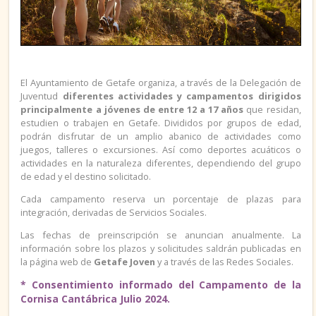
BECAS / FAQ
GUÍAS Y PUBLICACIONES
El Ayuntamiento de Getafe organiza, a través de la Delegación de
Juventud
diferentes actividades y campamentos dirigidos
PLAZOS DE SOLICITUD
principalmente a jóvenes de entre 12 a 17 años
que residan,
estudien o trabajen en Getafe. Divididos por grupos de edad,
podrán disfrutar de un amplio abanico de actividades como
FERIAS, JORNADAS, CONFERENCIAS
juegos, talleres o excursiones. Así como deportes acuáticos o
actividades en la naturaleza diferentes, dependiendo del grupo
ENLACES
de edad y el destino solicitado.
Cada campamento reserva un porcentaje de plazas para
integración, derivadas de Servicios Sociales.
OCIO
Las fechas de preinscripción se anuncian anualmente. La
información sobre los plazos y solicitudes saldrán publicadas en
PUBLICACIONES
la página web de
Getafe Joven
y a través de las Redes Sociales.
* Consentimiento informado del Campamento de la
CARNÉS
Cornisa Cantábrica Julio 2024.