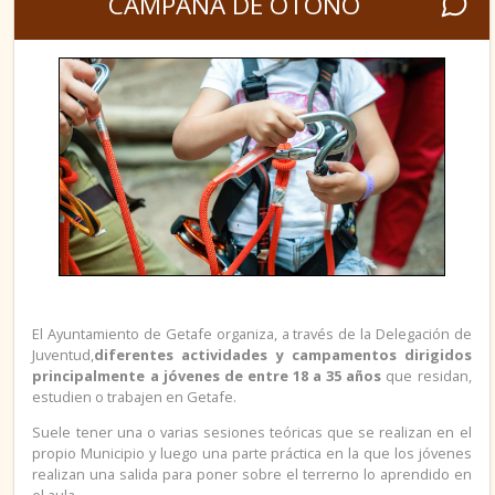
CAMPAÑA DE OTOÑO
PUBLICACIONES
PROYECTOS CENTRALES
PARTICIPACIÓN
ASOCIACIONISMO
ASOCIACIONES DE GETAFE
VOLUNTARIADO
El Ayuntamiento de Getafe organiza, a través de la Delegación de
OTRAS FORMAS
Juventud,
diferentes actividades y campamentos dirigidos
principalmente a jóvenes de entre 18 a 35 años
que residan,
estudien o trabajen en Getafe.
EMPLEO
Suele tener una o varias sesiones teóricas que se realizan en el
propio Municipio y luego una parte práctica en la que los jóvenes
realizan una salida para poner sobre el terrerno lo aprendido en
GARANTÍA JUVENIL
el aula.