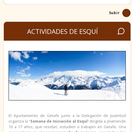
VIAJES
Subir
FORMACIÓN TIEMPO LIBRE
ACTIVIDADES DE ESQUÍ
OCIO EN GETAFE
MEDIO AMBIENTE
SALUD
VIVIENDA
COMPRA
ALQUILER
El Ayuntamiento de Getafe junto a la Delegación de Juventud
organiza la “
Semana de Iniciación al Esquí
” dirigida a jóvenes
de
10 a 17 años
, que residan, estudien o trabajen en Getafe. Una
COMPARTIR