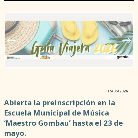
D. JUVENTUD
15/05/2026
ASOCIACIONISMO Y TIEMPO LIBRE
Abierta la preinscripción en la
ACTIVIDADES AL AIRE LIBRE
Escuela Municipal de Música
‘Maestro Gombau’ hasta el 23 de
TALLERES Y ESPACIOS ABIERTOS
mayo.