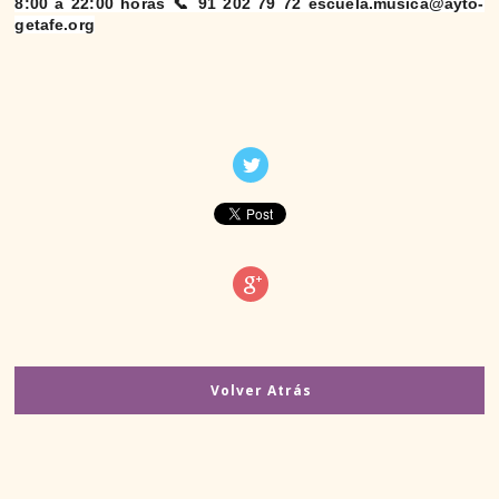
8:00 a 22:00 horas
📞
91 202 79 72 escuela.musica@ayto-
getafe.org
RECURSOS DE EMPLEO GETAFE
ADMINISTRACIÓN PÚBLICA
BÚSQUEDA EN INTERNET
EMPLEO EN EL EXTRANJERO
CERTIFICADO DE DELITOS SEXUALES
FORMACIÓN
REGLADA
Volver Atrás
NO REGLADA
PARA EL TIEMPO LIBRE