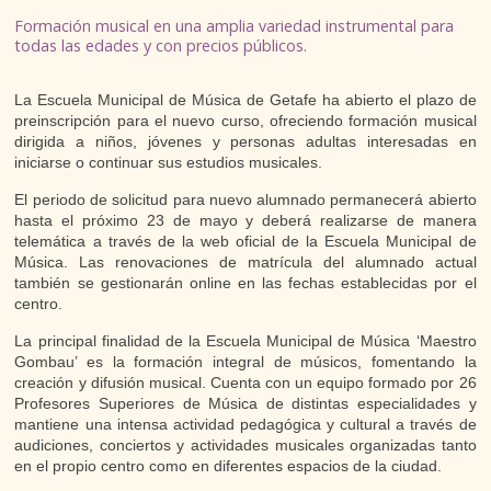
ESPACIO MÚSICA JOVEN
Formación musical en una amplia variedad instrumental para
todas las edades y con precios públicos.
TALLERES
La Escuela Municipal de Música de Getafe ha abierto el plazo de
PROGRAMA DE MÚSICA
preinscripción para el nuevo curso, ofreciendo formación musical
dirigida a niños, jóvenes y personas adultas interesadas en
iniciarse o continuar sus estudios musicales.
SIAJ
El periodo de solicitud para nuevo alumnado permanecerá abierto
hasta el próximo 23 de mayo y deberá realizarse de manera
INFORMACIÓN GENERAL Y RECURSOS
telemática a través de la web oficial de la Escuela Municipal de
Música. Las renovaciones de matrícula del alumnado actual
ASESORÍAS
también se gestionarán online en las fechas establecidas por el
centro.
CARNÉS JUVENILES
La principal finalidad de la Escuela Municipal de Música ‘Maestro
Gombau’ es la formación integral de músicos, fomentando la
creación y difusión musical. Cuenta con un equipo formado por 26
FORMACIÓN TIEMPO LIBRE
Profesores Superiores de Música de distintas especialidades y
mantiene una intensa actividad pedagógica y cultural a través de
GARANTÍA JUVENIL
audiciones, conciertos y actividades musicales organizadas tanto
en el propio centro como en diferentes espacios de la ciudad.