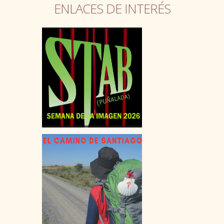
ENLACES DE INTERÉS
BECAS / FAQ
GUÍAS Y PUBLICACIONES
PLAZOS DE SOLICITUD
FERIAS, JORNADAS, CONFERENCIAS
ENLACES
OCIO
PUBLICACIONES
CARNÉS