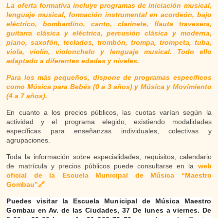
PUBLICACIONES
La oferta formativa incluye programas de iniciación musical,
lenguaje musical, formación instrumental en acordeón, bajo
eléctrico, bombardino, canto, clarinete, flauta travesera,
PROYECTOS CENTRALES
guitarra clásica y eléctrica, percusión clásica y moderna,
piano, saxofón, teclados, trombón, trompa, trompeta, tuba,
viola, violín, violonchelo y lenguaje musical. Todo ello
PARTICIPACIÓN
adaptado a diferentes edades y niveles.
Para los más pequeños, dispone de programas específicos
ASOCIACIONISMO
como Música para Bebés (0 a 3 años) y Música y Movimiento
(4 a 7 años).
ASOCIACIONES DE GETAFE
En cuanto a los precios públicos, las cuotas varían según la
actividad y el programa elegido, existiendo modalidades
VOLUNTARIADO
específicas para enseñanzas individuales, colectivas y
agrupaciones.
OTRAS FORMAS
Toda la información sobre especialidades, requisitos, calendario
de matrícula y precios públicos puede consultarse en la
web
oficial de la Escuela Municipal de Música “Maestro
EMPLEO
Gombau”
🔗
Puedes visitar la Escuela Municipal de Música Maestro
GARANTÍA JUVENIL
Gombau en Av. de las Ciudades, 37 De lunes a viernes. De